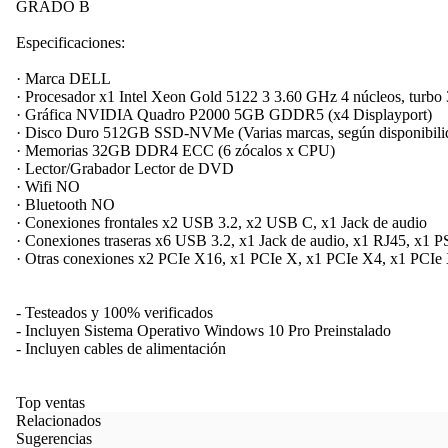
GRADO B
Especificaciones:
· Marca DELL
· Procesador x1 Intel Xeon Gold 5122 3 3.60 GHz 4 núcleos, turb
· Gráfica NVIDIA Quadro P2000 5GB GDDR5 (x4 Displayport)
· Disco Duro 512GB SSD-NVMe (Varias marcas, según disponibili
· Memorias 32GB DDR4 ECC (6 zócalos x CPU)
· Lector/Grabador Lector de DVD
· Wifi NO
· Bluetooth NO
· Conexiones frontales x2 USB 3.2, x2 USB C, x1 Jack de audio
· Conexiones traseras x6 USB 3.2, x1 Jack de audio, x1 RJ45, x1 PS
· Otras conexiones x2 PCIe X16, x1 PCIe X, x1 PCIe X4, x1 PCIe
- Testeados y 100% verificados
- Incluyen Sistema Operativo Windows 10 Pro Preinstalado
- Incluyen cables de alimentación
Top ventas
Relacionados
Sugerencias