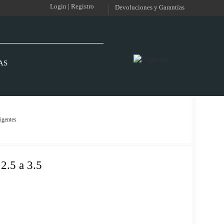
Login | Registro
Devoluciones y Garantías
AS
igentes
2.5 a 3.5