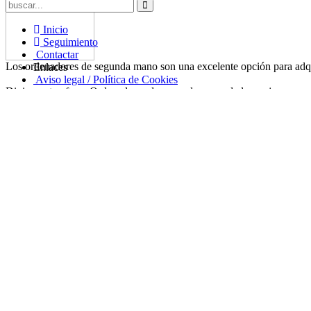
Inicio
Seguimiento
Contactar
Los ordenadores de segunda mano son una excelente opción para adqui
Enlaces
Aviso legal / Política de Cookies
Diginova te ofrece Ordenadores de segunda mano de las mejores marc
Filtrar
Sistema operativo
Marcas
Ordenar por
Ordenar por
Otro
Relevancia
Relevancia
Más baratos
Más baratos
Ubuntu
Mayor precio
Mayor precio
Mayor stock
Mayor stock
Windows Vista
Windows 7
Windows 8
Windows 10
Precio
Menos de 100€
100€ a 200€
200€ o más