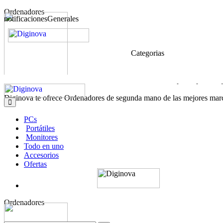
Ordenadores
notificacionesGenerales
Categorias
Los ordenadores de segunda mano son una excelente opción para adqui
Diginova te ofrece Ordenadores de segunda mano de las mejores marc
PCs
Portátiles
Monitores
Todo en uno
Accesorios
Ofertas
Ordenadores