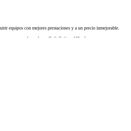
rir equipos con mejores prestaciones y a un precio inmejorable.
as, como son Acer, Asus, Dell, Fujitsu, HP y Lenovo.