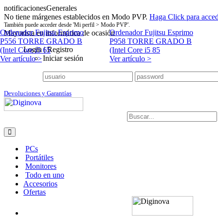
notificacionesGenerales
No tiene márgenes establecidos en Modo PVP.
Haga Click para acced
También puede acceder desde 'Mi perfil > Modo PVP'.
Ordenador Fujitsu Esprimo
Ordenador Fujitsu Esprimo
Mayorista en informática de ocasión
P556 TORRE GRADO B
P958 TORRE GRADO B
Login | Registro
(Intel Core i5 65
(Intel Core i5 85
Iniciar sesión
Ver artículo >
Ver artículo >
Devoluciones y Garantías
PCs
Portátiles
Monitores
Todo en uno
Accesorios
Ofertas