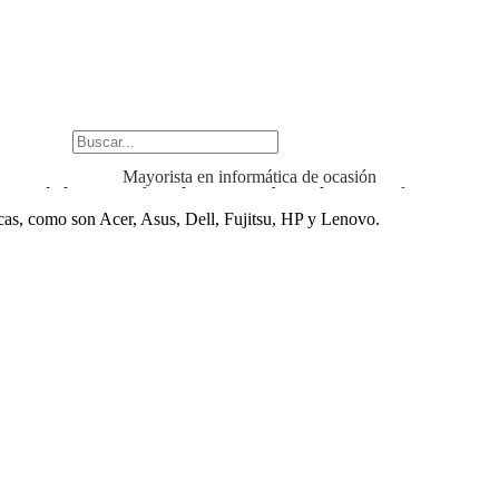
Mayorista en informática de ocasión
rir equipos con mejores prestaciones y a un precio inmejorable.
as, como son Acer, Asus, Dell, Fujitsu, HP y Lenovo.