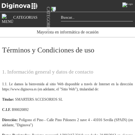
CATEGORIAS
Mayorista en informática de ocasión
Términos y Condiciones de uso
1. Información general y datos de contacto
1.1. Le damos la bienvenida al sitio Web disponible a través de Internet en la dirección
https://www.diginova.es (en adelante, el "Sitio Web"), titularidad de:
Titular:
SMARTERS ACCESORIOS SL
C.I.F.
B90020892
Dirección:
Polígono el Pino - Calle Pino Piñonero 2 nave 4 - 41016 Sevilla (SPAIN) (en
adelante, "Diginova")