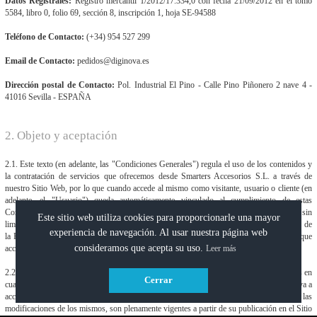
Datos Registrales:
Registro mercantil 1/2012/17.334,0 con fecha 21/09/2012 en el tomo
5584, libro 0, folio 69, sección 8, inscripción 1, hoja SE-94588
Teléfono de Contacto:
(+34) 954 527 299
Email de Contacto:
pedidos@diginova.es
Dirección postal de Contacto:
Pol. Industrial El Pino - Calle Pino Piñonero 2 nave 4 -
41016 Sevilla - ESPAÑA
2. Objeto y aceptación
2.1. Este texto (en adelante, las "Condiciones Generales") regula el uso de los contenidos y
la contratación de servicios que ofrecemos desde Smarters Accesorios S.L. a través de
nuestro Sitio Web, por lo que cuando accede al mismo como visitante, usuario o cliente (en
adelante, el "Usuario") queda automáticamente vinculado al cumplimiento de estas
Condiciones Generales, lo que supone e implica que ha leído, comprende y acepta, sin
Este sitio web utiliza cookies para proporcionarle una mayor
limitaciones ni reservas, los avisos legales disponibles en el Sitio Web, incluido el texto de
experiencia de navegación. Al usar nuestra página web
la Política de Privacidad de Diginova, por lo que le recomendamos que los lea siempre que
consideramos que acepta su uso.
Leer más
acceda a nuestro Sitio Web.
2.2. Desde Diginova nos reservamos el derecho a modificar estas Condiciones Generales en
Cerrar
cualquier momento, por lo que el texto puede haber sufrido modificaciones cuando vuelva a
acceder al Sitio Web. Estas Condiciones Generales, así como cualquier otro aviso legal y las
modificaciones de los mismos, son plenamente vigentes a partir de su publicación en el Sitio