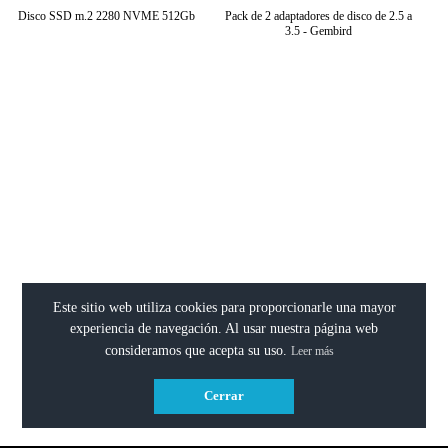
Disco SSD m.2 2280 NVME 512Gb
Pack de 2 adaptadores de disco de 2.5 a
3.5 - Gembird
Ver artículo >
Ver artículo >
Este sitio web utiliza cookies para proporcionarle una mayor
experiencia de navegación. Al usar nuestra página web
consideramos que acepta su uso.
Leer más
Disco SSD m.2 2280 256Gb -
Módulo SO-DIMM DDR4-2133 8GB
Adaptable
Smarters (100%compatible/PORTÁT
Cerrar