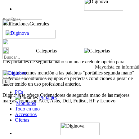
Portátiles
notificacionesGenerales
Categorias
Los portátiles de segunda mano son una excelente opción para
Mayorista en informát
adquirir equipos con mejores prestaciones y a un precio inmejorable.
Cuando hacemos mención a las palabras "portátiles segunda mano"
podemos encontrarnos equipos en perfectas condiciones a pesar de
haber tenido un uso profesional anterior.
PCs
Diginova te ofrece Ordenadores de segunda mano de las mejores
Portátiles
marcas, como son Acer, Asus, Dell, Fujitsu, HP y Lenovo.
Monitores
Todo en uno
Accesorios
Ofertas